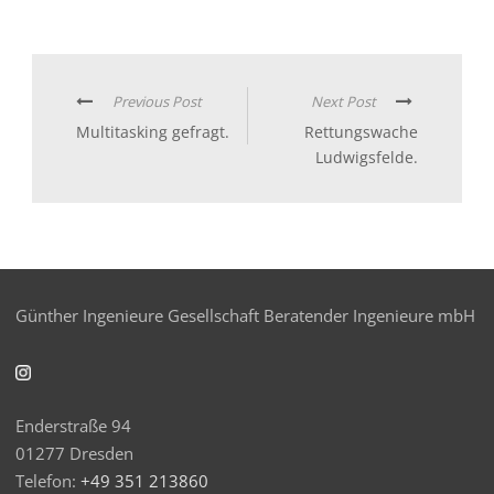
Previous Post
Next Post
Multitasking gefragt.
Rettungswache
Ludwigsfelde.
Günther Ingenieure Gesellschaft Beratender Ingenieure mbH
Enderstraße 94
01277 Dresden
Telefon:
+49 351 213860