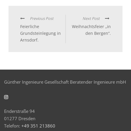
Previous Post
Next Post
Feierliche
Weihnachtsfeier „in
Grundsteinlegung in
den Bergen“.
Arnsdorf.
Günther Ingenieure Gesellschaft Beratender Ingenieure mbH
Enderstraße 94
01277 Dresden
Telefon:
+49 351 213860