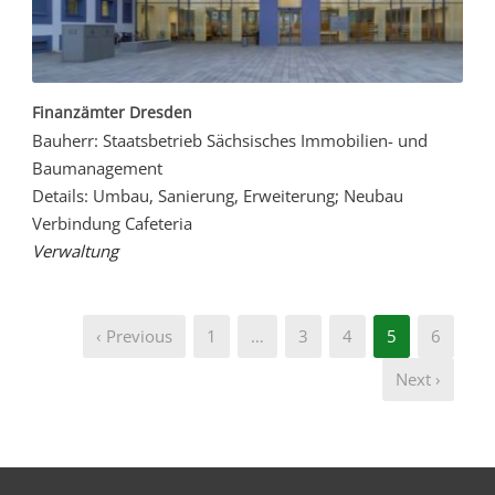
Finanzämter Dresden
Bauherr: Staatsbetrieb Sächsisches Immobilien- und
Baumanagement
Details: Umbau, Sanierung, Erweiterung; Neubau
Verbindung Cafeteria
Verwaltung
‹ Previous
1
…
3
4
5
6
Next ›