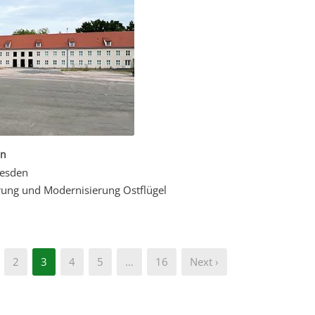
en
resden
erung und Modernisierung Ostflügel
2
3
4
5
…
16
Next ›