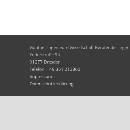
Günther Ingenieure Gesellschaft Beratender Inge
Enderstraße 94
01277 Dresden
Telefon:
+49 351 213860
Impressum
Datenschutzerklärung